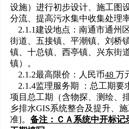
设施）进行
初步设计、
施工图
分流、提高污水集中收集处理
2.1.1建设地点：
南通市通州
街道
、
五接镇、平潮镇、刘桥
镇
、
十总镇、西亭镇、兴东街
镇
）
。
2.1.2最高限价：人民币
48
万
2.1.4
监理服务期
：总工期要
项目总工期（含
物探
、
测绘、
乡排水
GIS系统整合及提升
、施
准
]
。
备注：ＣＡ系统中开标记