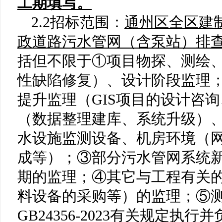
工期填写。
2.2招标范围：
通
州区全区建
政道路污水管网（含泵站）排
括但不限于
①项目
物探
、
测绘
性缺陷修复）
、
设计阶段监理
提升
监理（
GIS
项目的设计咨询
（数据整理建库、系统升级）
水设施监测设备、机房环境（
成
等）；
③
部分
污水管网系统
期的监理；
④
其它与工程有关
料设备的采购等）的监理
；
⑤
GB24356-2023有关规定执行并