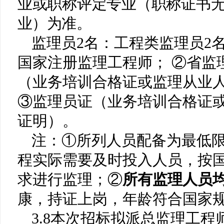
业或职称评定专业（职称证书
业）为准
。
监理员
2
名：
工程类监理员
2
国家注册监理工程师； ②省监
（业务培训合格证或监理从业
③监理员证（业务培训合格证
证明）。
注：
①所列人员配备为最低
程实际需要及时投入人员，按
求进行监理；②
所有监理人员
康，持证上岗
，
年龄符合国家
3.
8
本次招标
拟派总监理工程