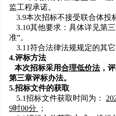
监工程承诺。
3.
9
本次招标
不
接受联合体投
3.
10
其他要求：具体详见第三
准”
。
3.1
1
符合法律法规规定的其它
4.
评标方法
本次招标采用
合理低价
法
，
评
第三章评标办法。
5.招标文件的获取
5.1招标文件获取时间为：
20
9时
00
分
；