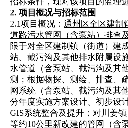
招标条件，现对该项目的监理
2.
项目概况与招标范围
2.1项目概况
：
通州区全区建制
道路污水管网（含泵站）排查
限于对
全区建制镇（街道）
建
站、截污沟及其他排水附属设
水管道（含泵站、截污沟及其
测；根据
物探
、测绘、排查、
网系统
（含泵站、截污沟及其
分年度实施
方案设计
、
初步设
GIS系统整合及提升
；
对川姜镇
等约
10公里
新改建的管网（含